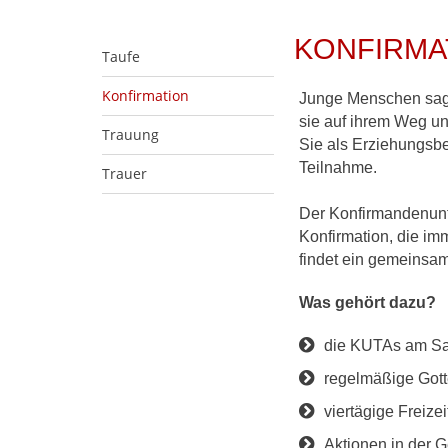
KONFIRMA
Taufe
Konfirmation
Junge Menschen sagen
sie auf ihrem Weg un
Trauung
Sie als Erziehungsb
Teilnahme.
Trauer
Der Konfirmandenunter
Konfirmation, die im
findet ein gemeinsam
Was gehört dazu?
die KUTAs am Sa
regelmäßige Got
viertägige Freizei
Aktionen in der 