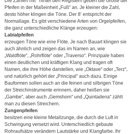
Die Zahlen mit ‘ hinter den Registern geben die Größe der
Pfeifen in der Maßeinheit „Fuß“ an. Je kleiner die Zahl,
desto höher klingen die Töne. Der 8‘ entspricht der
Normallage. Es gibt verschiedene Arten von Orgelpfeifen,
die ganz unterschiedliche Klänge erzeugen:
Labialpfeifen
erzeugen Töne wie eine Flöte. Je nach Bauart klingen sie
auch ähnlich und zeigen das im Namen an, wie
„Waldflöte“, „Rohrflöte“ oder „Traverso“. Prinzipale haben
einen deutlichen und kräftigen Klang und tragen oft
Namen, die ihre Höhe darstellen, wie „Oktave“ oder „Terz“,
und natürlich gehört der „Principal“ auch dazu. Einige
Bauformen sollen auch an die feinen und silbrigen Töne
der Streichinstrumente erinnern, daher heißen sie
„Gambe“, aber auch „Gemshorn“ und „Quintadena“ zählt
man zu diesen Streichern.
Zungenpfeifen
besitzen eine kleine Metallzunge, die durch die Luft in
Schwingung versetzt wird. Unterschiedlich gebaute
Rohraufsätze verändern Lautstärke und Klangfarbe. Ihr