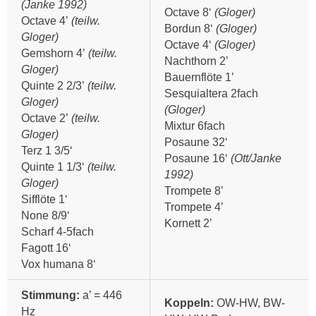
(Janke 1992)
Octave 8‘
(Gloger)
Octave 4’
(teilw.
Bordun 8‘
(Gloger)
Gloger)
Octave 4‘
(Gloger)
Gemshorn 4’
(teilw.
Nachthorn 2’
Gloger)
Bauernflöte 1’
Quinte 2 2/3’
(teilw.
Sesquialtera 2fach
Gloger)
(Gloger)
Octave 2’
(teilw.
Mixtur 6fach
Gloger)
Posaune 32‘
Terz 1 3/5‘
Posaune 16‘
(Ott/Janke
Quinte 1 1/3‘
(teilw.
1992)
Gloger)
Trompete 8’
Sifflöte 1‘
Trompete 4’
None 8/9‘
Kornett 2’
Scharf 4-5fach
Fagott 16‘
Vox humana 8‘
Stimmung:
a’ = 446
Koppeln:
OW-HW, BW-
Hz