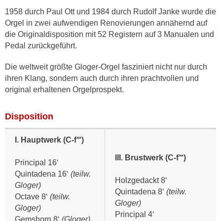
1958 durch Paul Ott und 1984 durch Rudolf Janke wurde die
Orgel in zwei aufwendigen Renovierungen annähernd auf
die Originaldisposition mit 52 Registern auf 3 Manualen und
Pedal zurückgeführt.
Die weltweit größte Gloger-Orgel fasziniert nicht nur durch
ihren Klang, sondern auch durch ihren prachtvollen und
original erhaltenen Orgelprospekt.
Disposition
I. Hauptwerk (C-f‘‘‘)
III. Brustwerk (C-f‘‘‘)
Principal 16‘
Quintadena 16‘
(teilw.
Holzgedackt 8‘
Gloger)
Quintadena 8‘
(teilw.
Octave 8‘
(teilw.
Gloger)
Gloger)
Principal 4‘
Gemshorn 8‘
(Gloger)