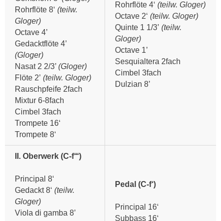
Rohrflöte 4‘
(teilw. Gloger)
Rohrflöte 8‘
(teilw.
Octave 2‘
(teilw. Gloger)
Gloger)
Quinte 1 1/3’
(teilw.
Octave 4’
Gloger)
Gedacktflöte 4’
Octave 1’
(Gloger)
Sesquialtera 2fach
Nasat 2 2/3’
(Gloger)
Cimbel 3fach
Flöte 2’
(teilw. Gloger)
Dulzian 8’
Rauschpfeife 2fach
Mixtur 6-8fach
Cimbel 3fach
Trompete 16‘
Trompete 8‘
II. Oberwerk (C-f‘‘‘)
Principal 8‘
Pedal (C-f‘)
Gedackt 8‘
(teilw.
Gloger)
Principal 16‘
Viola di gamba 8’
Subbass 16‘